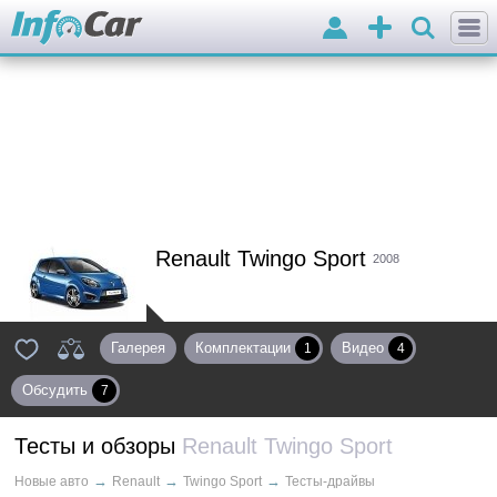
Войти
Добавить
объявление
Renault Twingo Sport
2008
Галерея
Комплектации
Видео
1
4
Обсудить
7
Тесты и обзоры
Renault Twingo Sport
→
→
→
Новые авто
Renault
Twingo Sport
Тесты-драйвы