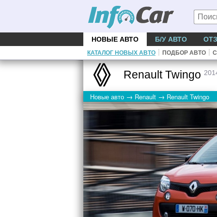
НОВЫЕ АВТО
Б/У АВТО
ОТ
|
|
КАТАЛОГ НОВЫХ АВТО
ПОДБОР АВТО
С
Renault Twingo
201
→
→
Новые авто
Renault
Renault Twingo