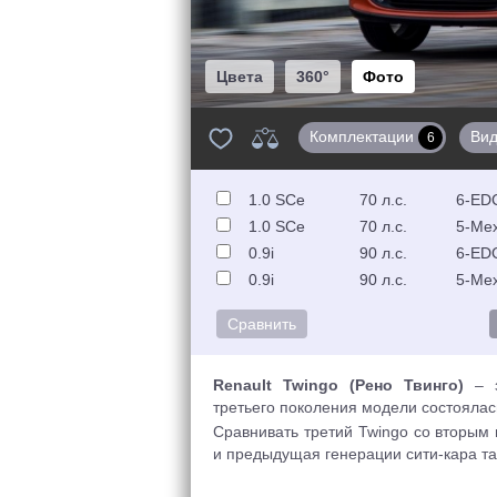
Цвета
360°
Фото
Комплектации
Ви
6
1.0 SCe
70 л.с.
6-EDC
1.0 SCe
70 л.с.
5-Ме
0.9i
90 л.с.
6-EDC
0.9i
90 л.с.
5-Ме
Renault Twingo (Рено Твинго)
– з
третьего поколения модели состоялас
Сравнивать третий Twingo со вторым 
и предыдущая генерации сити-кара так
III французы разрабатывали совмест