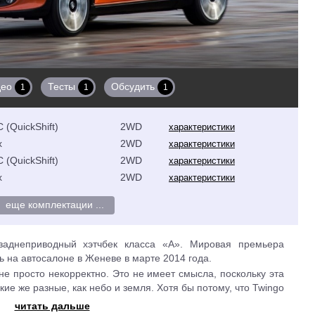
део
Тесты
Обсудить
1
1
1
 (QuickShift)
2WD
характеристики
х
2WD
характеристики
 (QuickShift)
2WD
характеристики
х
2WD
характеристики
еще комплектации ...
аднеприводный хэтчбек класса «А». Мировая премьера
ь на автосалоне в Женеве в марте 2014 года.
не просто некорректно. Это не имеет смысла, поскольку эта
ие же разные, как небо и земля. Хотя бы потому, что Twingo
но с концерном Daimler. В результате хэтчбек получил не
читать дальше