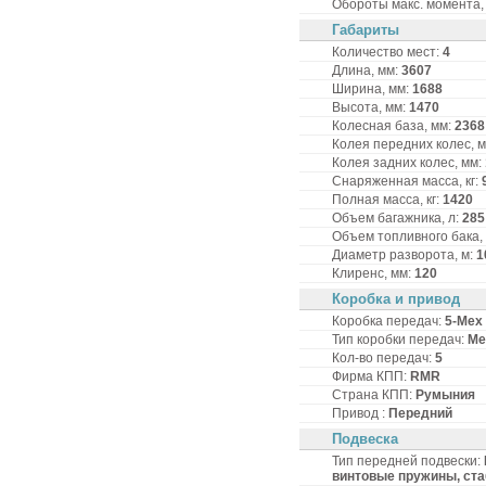
Обороты макс. момента, 
Габариты
Количество мест:
4
Длина, мм:
3607
Ширина, мм:
1688
Высота, мм:
1470
Колесная база, мм:
2368
Колея передних колес, 
Колея задних колес, мм:
Снаряженная масса, кг:
Полная масса, кг:
1420
Объем багажника, л:
285
Объем топливного бака,
Диаметр разворота, м:
1
Клиренс, мм:
120
Коробка и привод
Коробка передач:
5-Мех
Тип коробки передач:
Ме
Кол-во передач:
5
Фирма КПП:
RMR
Страна КПП:
Румыния
Привод :
Передний
Подвеска
Тип передней подвески:
винтовые пружины, ста