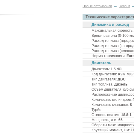
→
Новые автомобили
Renault
Технические характерис
Динамика и расход
Максимальная скорость, 
Время разгона (0-100 км/
Расход топлива (городско
Расход топлива (загородн
Расход топлива (смешанн
Норма токсичности:
Eur
Двигатель
Двигатель:
1.5 dCi
Код двигателя:
K9K 700/
Тип двигателя:
ДВС
Тип топлива:
Дизель
Объем двигателя, куб.см
Расположение цилиндр
Количество цилиндров:
Количество клапанов:
8
Турбо
Степень сжатия:
18.8:1
Мощность, л.с.:
65
Обороты макс. мощности,
Крутящий момент, Нм:
1