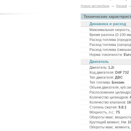
→
Новые автомобили
Renault
Технические характерис
Динамика и расход
Максимальная скорость, 
Время разгона (0-100 км/
Расход топлива (городско
Расход топлива (загородн
Расход топлива (смешанн
Норма токсичности:
Eur
Двигатель
Двигатель:
1.2i
Код двигателя:
D4F 732
Тип двигателя:
ДВС
Тип топлива:
Бензин
Объем двигателя, куб.см
Расположение цилиндр
Количество цилиндров:
Количество клапанов:
16
Степень сжатия:
9.8:1
Мощность, л.с.:
75
Обороты макс. мощности,
Крутящий момент, Нм:
1
Обороты макс. момента, 