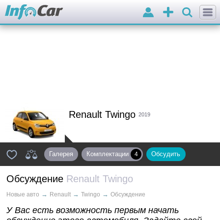
Войти
Добавить
объявление
Renault Twingo
2019
Галерея
Комплектации
Обсудить
4
Обсуждение
Renault Twingo
→
→
→
Новые авто
Renault
Twingo
Обсуждение
У Вас есть возможность первым начать