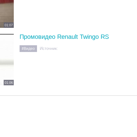
01:07
Промовидео Renault Twingo RS
Источник:
#Видео
01:06