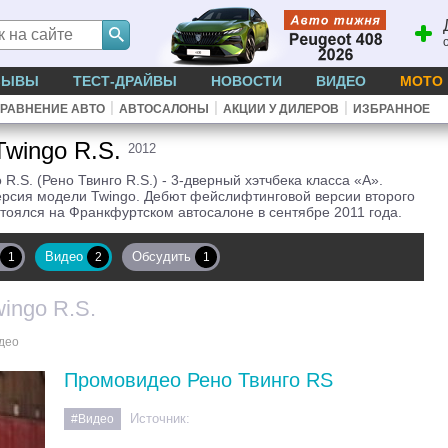
ЗЫВЫ
ТЕСТ-ДРАЙВЫ
НОВОСТИ
ВИДЕО
МОТО
|
|
|
РАВНЕНИЕ АВТО
АВТОСАЛОНЫ
АКЦИИ У ДИЛЕРОВ
ИЗБРАННОЕ
Twingo R.S.
2012
 R.S. (Рено Твинго R.S.) - 3-дверный хэтчбека класса «А».
ерсия модели Twingo. Дебют фейслифтинговой версии второго
тоялся на Франкфуртском автосалоне в сентябре 2011 года.
Видео
Обсудить
1
2
1
wingo R.S.
део
Промовидео Рено Твинго RS
Источник:
#Видео