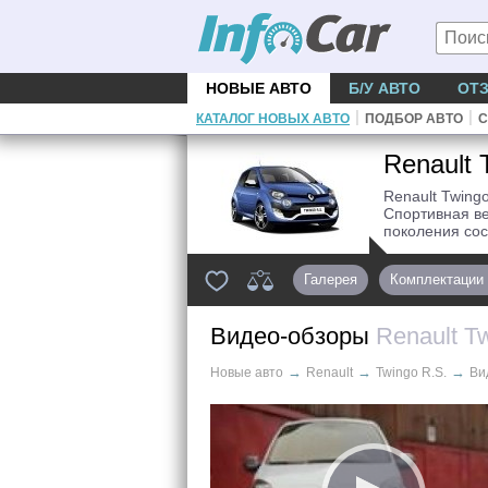
НОВЫЕ АВТО
Б/У АВТО
ОТ
|
|
КАТАЛОГ НОВЫХ АВТО
ПОДБОР АВТО
С
Renault 
Renault Twingo
Спортивная в
поколения сос
Галерея
Комплектации
Видео-обзоры
Renault T
→
→
→
Новые авто
Renault
Twingo R.S.
Ви